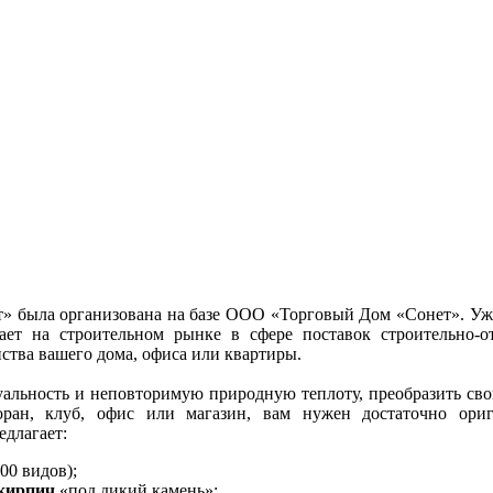
» была организована на базе ООО «Торговый Дом «Сонет». Уже
ает на строительном рынке в сфере поставок строительно-о
ства вашего дома, офиса или квартиры.
альность и неповторимую природную теплоту, преобразить сво
оран, клуб, офис или магазин, вам нужен достаточно ори
едлагает:
00 видов);
кирпич
«под дикий камень»;