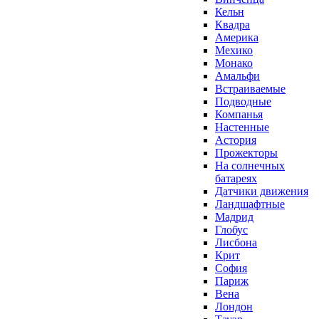
Кельн
Квадра
Америка
Мехико
Монако
Амальфи
Встраиваемые
Подводные
Компанья
Настенные
Астория
Прожекторы
На солнечных
батареях
Датчики движения
Ландшафтные
Мадрид
Глобус
Лисбона
Крит
София
Париж
Вена
Лондон