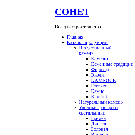
СОНЕТ
Все для строительства
Главная
Каталог продукции
Искусственный
камень
Камелот
Каменные традиции
Форлэнд
Эколит
KAMROCK
Forester
Камис
Kamfort
Натуральный камень
Уличные фонари и
светильники
Бремен
Диоген
Болонья
Винченца