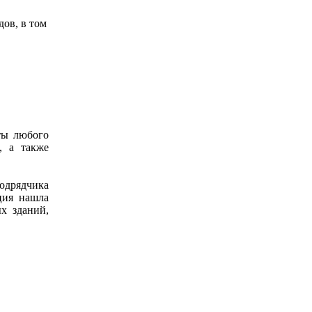
дов, в том
ты любого
, а также
одрядчика
ция нашла
х зданий,
Онлайн
кредит без відмов
та перевірок належить до сп