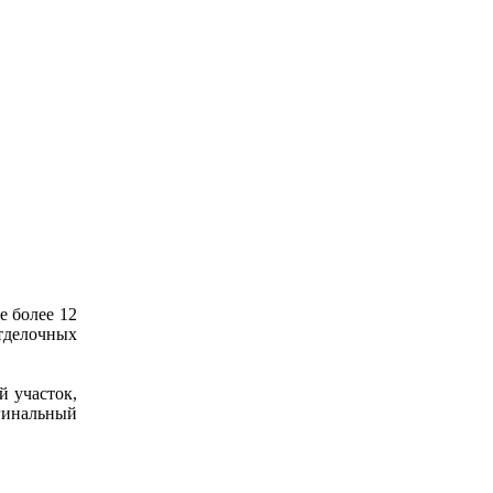
 более 12
тделочных
й участок,
гинальный