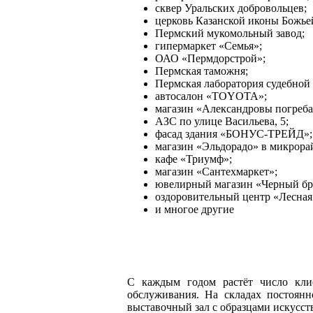
сквер Уральских добровольцев;
церковь Казанской иконы Божье
Пермский мукомольный завод;
гипермаркет «Семья»;
ОАО «Пермдорстрой»;
Пермская таможня;
Пермская лаборатория судебной
автосалон «TOYOTA»;
магазин «Александровы погреба
АЗС по улице Васильева, 5;
фасад здания «БОНУС-ТРЕЙД»;
магазин «Эльдорадо» в микрора
кафе «Триумф»;
магазин «Сантехмаркет»;
ювелирный магазин «Черный бр
оздоровительный центр «Лесная 
и многое другие
С каждым годом растёт число клие
обслуживания. На складах постоянн
выставочный зал с образцами искусств