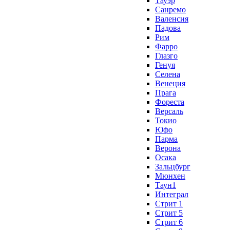
Тауэр
Санремо
Валенсия
Падова
Рим
Фарро
Глазго
Генуя
Селена
Венеция
Прага
Фореста
Версаль
Токио
Юфо
Парма
Верона
Осака
Зальцбург
Мюнхен
Таун1
Интеграл
Стрит 1
Стрит 5
Стрит 6