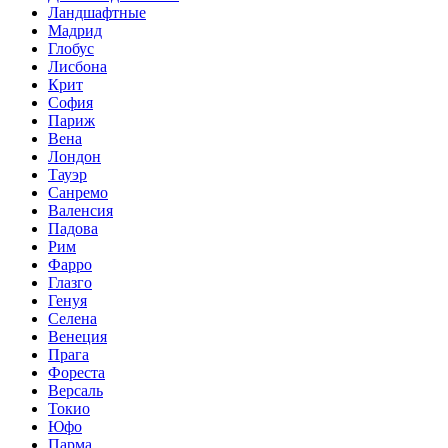
Ландшафтные
Мадрид
Глобус
Лисбона
Крит
София
Париж
Вена
Лондон
Тауэр
Санремо
Валенсия
Падова
Рим
Фарро
Глазго
Генуя
Селена
Венеция
Прага
Фореста
Версаль
Токио
Юфо
Парма