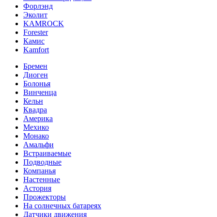
Форлэнд
Эколит
KAMROCK
Forester
Камис
Kamfort
Бремен
Диоген
Болонья
Винченца
Кельн
Квадра
Америка
Мехико
Монако
Амальфи
Встраиваемые
Подводные
Компанья
Настенные
Астория
Прожекторы
На солнечных батареях
Датчики движения