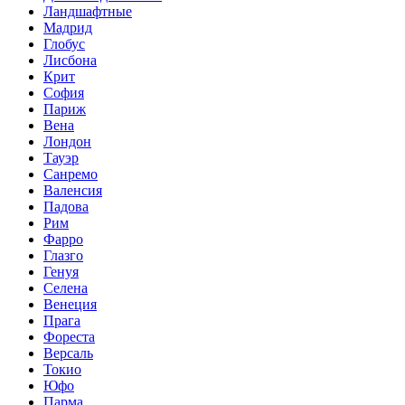
Ландшафтные
Мадрид
Глобус
Лисбона
Крит
София
Париж
Вена
Лондон
Тауэр
Санремо
Валенсия
Падова
Рим
Фарро
Глазго
Генуя
Селена
Венеция
Прага
Фореста
Версаль
Токио
Юфо
Парма