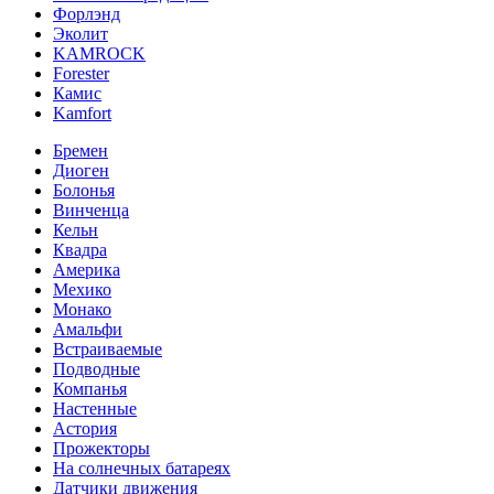
Форлэнд
Эколит
KAMROCK
Forester
Камис
Kamfort
Бремен
Диоген
Болонья
Винченца
Кельн
Квадра
Америка
Мехико
Монако
Амальфи
Встраиваемые
Подводные
Компанья
Настенные
Астория
Прожекторы
На солнечных батареях
Датчики движения