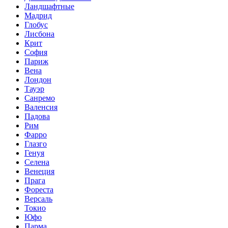
Ландшафтные
Мадрид
Глобус
Лисбона
Крит
София
Париж
Вена
Лондон
Тауэр
Санремо
Валенсия
Падова
Рим
Фарро
Глазго
Генуя
Селена
Венеция
Прага
Фореста
Версаль
Токио
Юфо
Парма