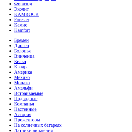
Форлэнд
Эколит
KAMROCK
Forester
Камис
Kamfort
Бремен
Диоген
Болонья
Винченца
Кельн
Квадра
Америка
Мехико
Монако
Амальфи
Встраиваемые
Подводные
Компанья
Настенные
Астория
Прожекторы
На солнечных батареях
Датчики движения