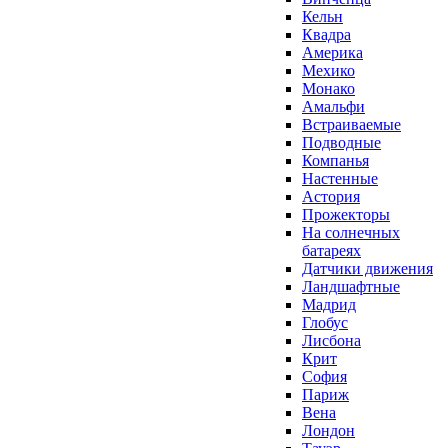
Кельн
Квадра
Америка
Мехико
Монако
Амальфи
Встраиваемые
Подводные
Компанья
Настенные
Астория
Прожекторы
На солнечных
батареях
Датчики движения
Ландшафтные
Мадрид
Глобус
Лисбона
Крит
София
Париж
Вена
Лондон