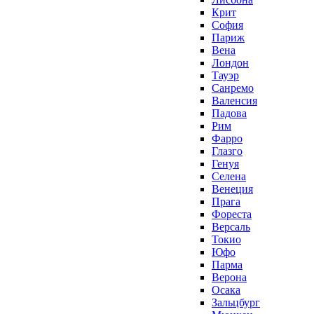
Крит
София
Париж
Вена
Лондон
Тауэр
Санремо
Валенсия
Падова
Рим
Фарро
Глазго
Генуя
Селена
Венеция
Прага
Фореста
Версаль
Токио
Юфо
Парма
Верона
Осака
Зальцбург