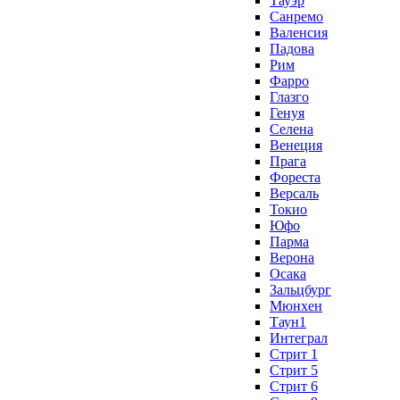
Тауэр
Санремо
Валенсия
Падова
Рим
Фарро
Глазго
Генуя
Селена
Венеция
Прага
Фореста
Версаль
Токио
Юфо
Парма
Верона
Осака
Зальцбург
Мюнхен
Таун1
Интеграл
Стрит 1
Стрит 5
Стрит 6