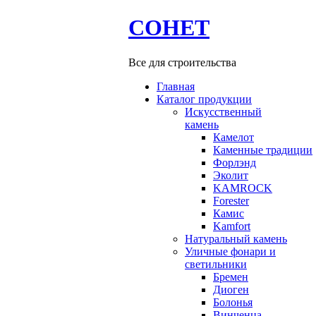
СОНЕТ
Все для строительства
Главная
Каталог продукции
Искусственный
камень
Камелот
Каменные традиции
Форлэнд
Эколит
KAMROCK
Forester
Камис
Kamfort
Натуральный камень
Уличные фонари и
светильники
Бремен
Диоген
Болонья
Винченца