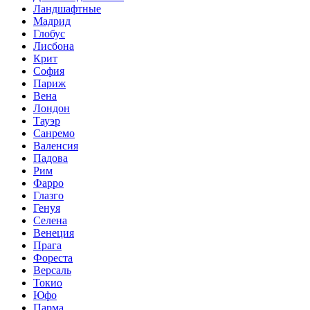
Ландшафтные
Мадрид
Глобус
Лисбона
Крит
София
Париж
Вена
Лондон
Тауэр
Санремо
Валенсия
Падова
Рим
Фарро
Глазго
Генуя
Селена
Венеция
Прага
Фореста
Версаль
Токио
Юфо
Парма