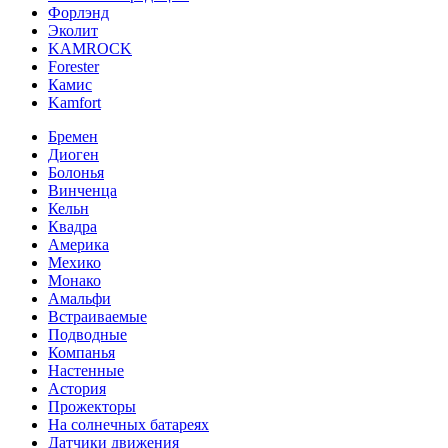
Форлэнд
Эколит
KAMROCK
Forester
Камис
Kamfort
Бремен
Диоген
Болонья
Винченца
Кельн
Квадра
Америка
Мехико
Монако
Амальфи
Встраиваемые
Подводные
Компанья
Настенные
Астория
Прожекторы
На солнечных батареях
Датчики движения