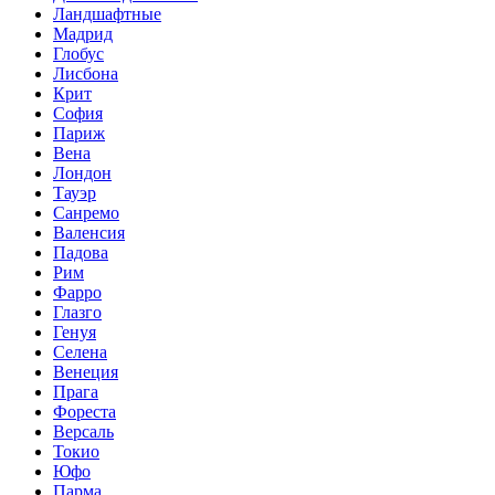
Ландшафтные
Мадрид
Глобус
Лисбона
Крит
София
Париж
Вена
Лондон
Тауэр
Санремо
Валенсия
Падова
Рим
Фарро
Глазго
Генуя
Селена
Венеция
Прага
Фореста
Версаль
Токио
Юфо
Парма