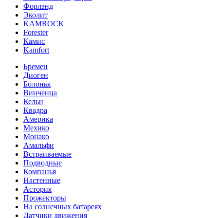
Форлэнд
Эколит
KAMROCK
Forester
Камис
Kamfort
Бремен
Диоген
Болонья
Винченца
Кельн
Квадра
Америка
Мехико
Монако
Амальфи
Встраиваемые
Подводные
Компанья
Настенные
Астория
Прожекторы
На солнечных батареях
Датчики движения