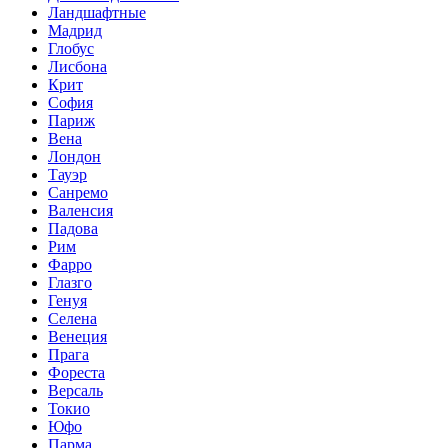
Ландшафтные
Мадрид
Глобус
Лисбона
Крит
София
Париж
Вена
Лондон
Тауэр
Санремо
Валенсия
Падова
Рим
Фарро
Глазго
Генуя
Селена
Венеция
Прага
Фореста
Версаль
Токио
Юфо
Парма