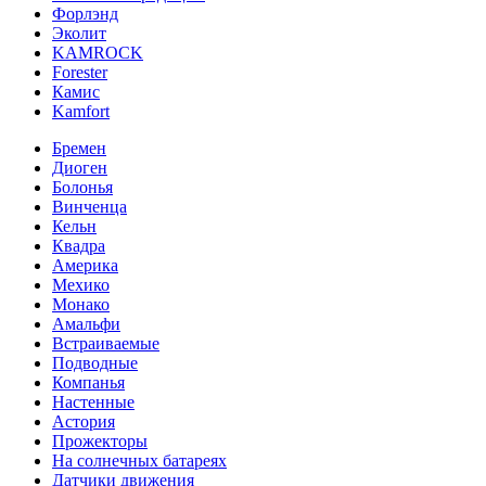
Форлэнд
Эколит
KAMROCK
Forester
Камис
Kamfort
Бремен
Диоген
Болонья
Винченца
Кельн
Квадра
Америка
Мехико
Монако
Амальфи
Встраиваемые
Подводные
Компанья
Настенные
Астория
Прожекторы
На солнечных батареях
Датчики движения