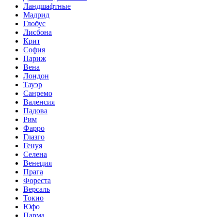
Ландшафтные
Мадрид
Глобус
Лисбона
Крит
София
Париж
Вена
Лондон
Тауэр
Санремо
Валенсия
Падова
Рим
Фарро
Глазго
Генуя
Селена
Венеция
Прага
Фореста
Версаль
Токио
Юфо
Парма