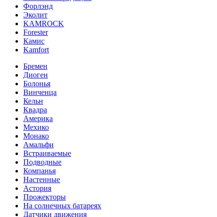
Форлэнд
Эколит
KAMROCK
Forester
Камис
Kamfort
Бремен
Диоген
Болонья
Винченца
Кельн
Квадра
Америка
Мехико
Монако
Амальфи
Встраиваемые
Подводные
Компанья
Настенные
Астория
Прожекторы
На солнечных батареях
Датчики движения