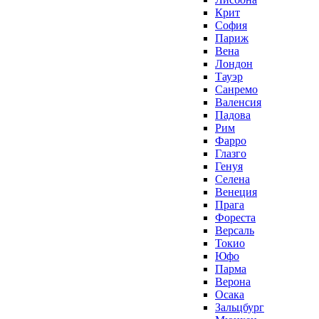
Крит
София
Париж
Вена
Лондон
Тауэр
Санремо
Валенсия
Падова
Рим
Фарро
Глазго
Генуя
Селена
Венеция
Прага
Фореста
Версаль
Токио
Юфо
Парма
Верона
Осака
Зальцбург