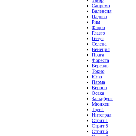
Тауэр
Санремо
Валенсия
Падова
Рим
Фарро
Глазго
Генуя
Селена
Венеция
Прага
Фореста
Версаль
Токио
Юфо
Парма
Верона
Осака
Зальцбург
Мюнхен
Таун1
Интеграл
Стрит 1
Стрит 5
Стрит 6