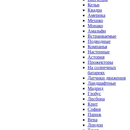
Кельн
Квадра
Америка
Мехико
Монако
Амальфи
Встраиваемые
Подводные
Компанья
Настенные
Астория
Прожекторы
На солнечных
батареях
Датчики движения
Ландшафтные
Мадрид
Глобус
Лисбона
Крит
София
Париж
Вена
Лондон