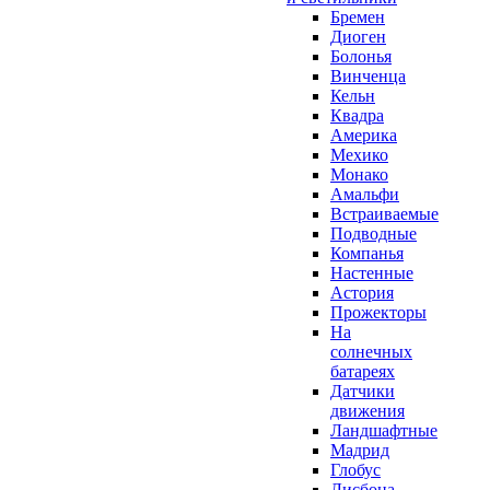
Бремен
Диоген
Болонья
Винченца
Кельн
Квадра
Америка
Мехико
Монако
Амальфи
Встраиваемые
Подводные
Компанья
Настенные
Астория
Прожекторы
На
солнечных
батареях
Датчики
движения
Ландшафтные
Мадрид
Глобус
Лисбона