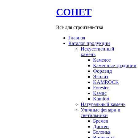
СОНЕТ
Все для строительства
Главная
Каталог продукции
Искусственный
камень
Камелот
Каменные традиции
Форлэнд
Эколит
KAMROCK
Forester
Камис
Kamfort
Натуральный камень
Уличные фонари и
светильники
Бремен
Диоген
Болонья
Винченца