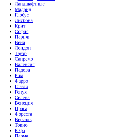
Ландшафтные
Мадрид
Глобус
Лисбона
Крит
София
Париж
Вена
Лондон
Тауэр
Санремо
Валенсия
Падова
Рим
Фарро
Глазго
Генуя
Селена
Венеция
Прага
Фореста
Версаль
Токио
Юфо
Парма