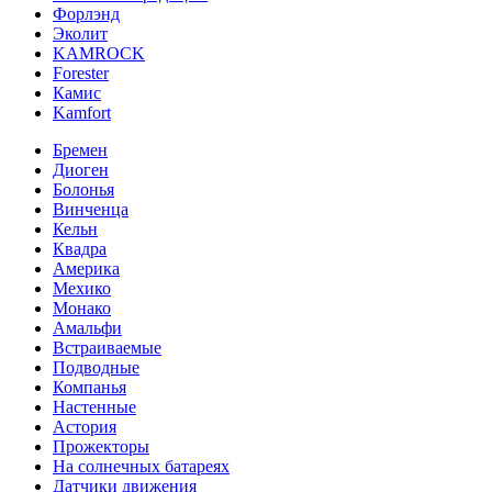
Форлэнд
Эколит
KAMROCK
Forester
Камис
Kamfort
Бремен
Диоген
Болонья
Винченца
Кельн
Квадра
Америка
Мехико
Монако
Амальфи
Встраиваемые
Подводные
Компанья
Настенные
Астория
Прожекторы
На солнечных батареях
Датчики движения